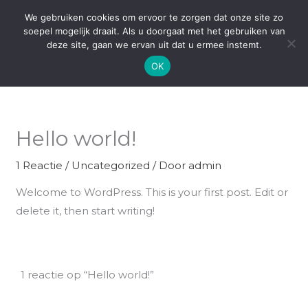
Ga
We gebruiken cookies om ervoor te zorgen dat onze site zo
naar
soepel mogelijk draait. Als u doorgaat met het gebruiken van
de
deze site, gaan we ervan uit dat u ermee instemt.
inhoud
OK
Hello world!
1 Reactie
/
Uncategorized
/ Door
admin
Welcome to WordPress. This is your first post. Edit or
delete it, then start writing!
1 reactie op “Hello world!”