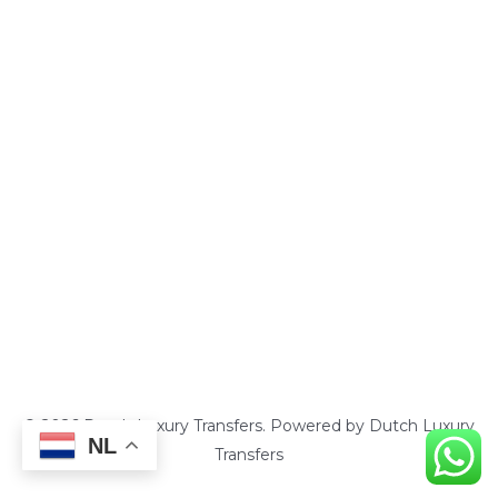
Meet & Greet
Call & Go
Naar Schiphol
Tours
RoadShow
Contact
© 2026 Dutch Luxury Transfers. Powered by Dutch Luxury
NL
Transfers