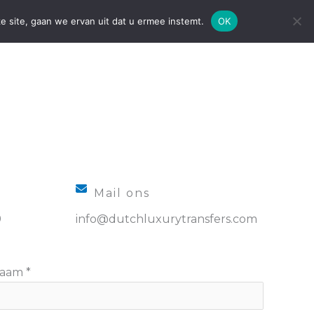
e site, gaan we ervan uit dat u ermee instemt.
OK
OADSHOW
CONTACT
Mail ons
9
info@dutchluxurytransfers.com
naam
*