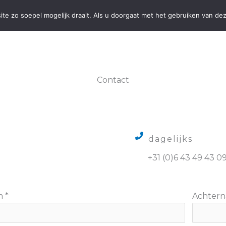
te zo soepel mogelijk draait. Als u doorgaat met het gebruiken van dez
GREET
CALL & GO
NAAR SCHIPHOL
TOURS
R
Contact
dagelijks
+31 (0)6 43 49 43 0
m
*
Achter