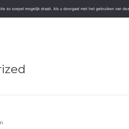
te zo soepel mogelijk draait. Als u doorgaat met het gebruiken van dez
GREET
CALL & GO
NAAR SCHIPHOL
TOURS
R
ized
n