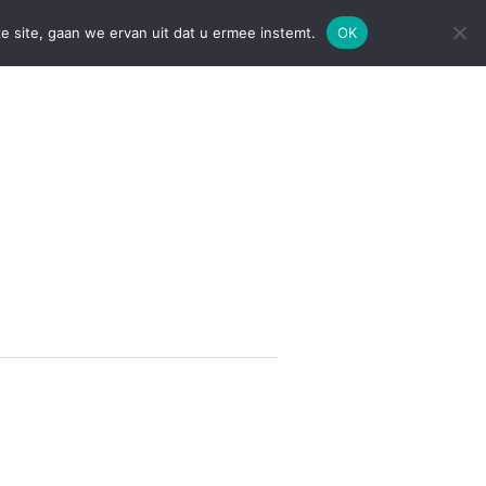
e site, gaan we ervan uit dat u ermee instemt.
OK
OADSHOW
CONTACT