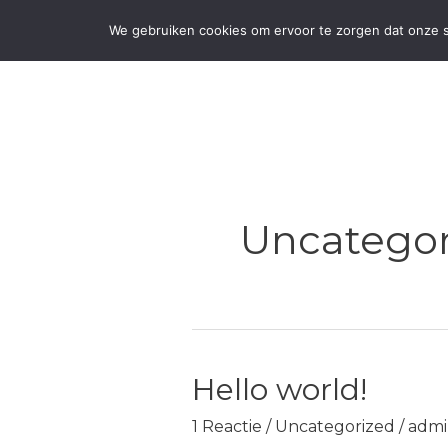
Ga
We gebruiken cookies om ervoor te zorgen dat onze si
naar
HOME
MEET & 
de
inhoud
Uncategor
Hello world!
1 Reactie
/
Uncategorized
/
admi