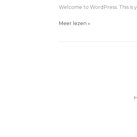
Welcome to WordPress. This is your
Hello
Meer lezen »
world!